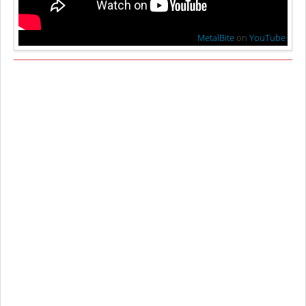
MetalBite
on
YouTube