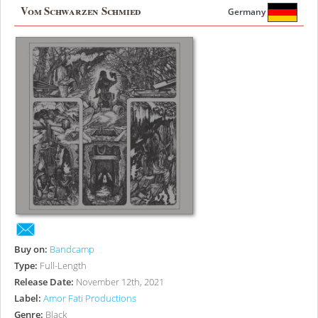
Vom Schwarzen Schmied
Germany
Buy on:
Bandcamp
Type:
Full-Length
Release Date:
November 12th, 2021
Label:
Amor Fati Productions
Genre:
Black