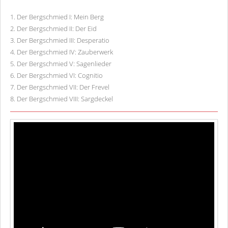
1
.
Der Bergschmied I: Mein Berg
2
.
Der Bergschmied II: Der Eid
3
.
Der Bergschmied III: Desperatio
4
.
Der Bergschmied IV: Zauberwerk
5
.
Der Bergschmied V: Sagenlieder
6
.
Der Bergschmied VI: Cognitio
7
.
Der Bergschmied VII: Der Frevel
8
.
Der Bergschmied VIII: Sargdeckel