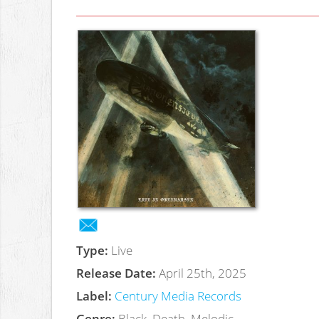
Type:
Live
Release Date:
April 25th, 2025
Label:
Century Media Records
Genre:
Black, Death, Melodic