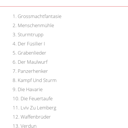
1
.
Grossmachtfantasie
2
.
Menschenmühle
3
.
Sturmtrupp
4
.
Der Füsilier I
5
.
Grabenlieder
6
.
Der Maulwurf
7
.
Panzerhenker
8
.
Kampf Und Sturm
9
.
Die Havarie
10
.
Die Feuertaufe
11
.
Lviv Zu Lemberg
12
.
Waffenbrüder
13
.
Verdun