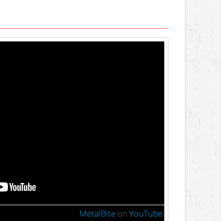
MetalBite
on
YouTube