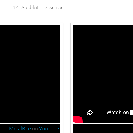
14
.
Ausblutungsschlacht
MetalBite
on
YouTube